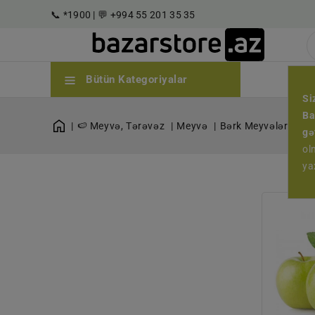
əzmuna
📞 *1900 | 💬 +994 55 201 35 35
eçin
🏷️ E
Bütün Kategoriyalar
Si
Ba
🍉 Meyvə, Tərəvəz
Meyvə
Bərk Meyvələr
| Bər
gə
ol
ya