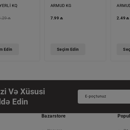
YERLİ KQ
ARMUD KG
ARMUD
i
Normal
3.29 ₼
Normal
7.99 ₼
Norma
2.49 ₼
qiymət
qiymət
qiymə
m Edin
Seçim Edin
Seç
zi Və Xüsusi
E-poçtunuz
ldə Edin
Bazarstore
Popul