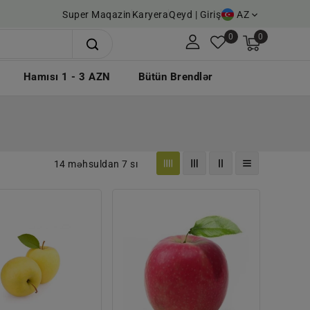
Super Maqazin
Karyera
Qeyd | Giriş
AZ
0
0
Hamısı 1 - 3 AZN
Bütün Brendlər
14 məhsuldan 7 sı
ALMA
ALMA
YAŞIL
PİNK
YERLİ
LADY
KQ
KQ