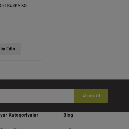
 ETRUSKA KQ
l
t
im Edin
Abunə Ol
yar Kateqoriyalar
Blog