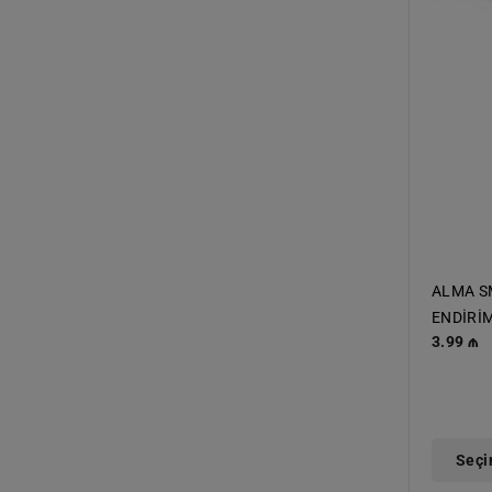
ALMA S
ENDİRİ
Normal
3.99 ₼
qiymət
Seçi