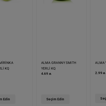
MİRİNKA
ALMA GRANNY SMITH
ALMA 
MLİ KQ
YERLİ KQ
Norma
2.99 ₼
Normal
4.69 ₼
qiymə
qiymət
Seç
m Edin
Seçim Edin