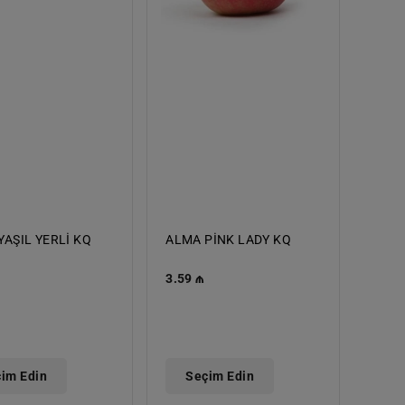
YAŞIL YERLİ KQ
ALMA PİNK LADY KQ
l
Normal
3.59 ₼
t
qiymət
im Edin
Seçim Edin