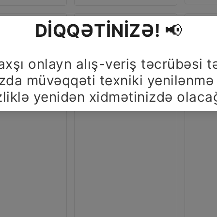
ARMUD
ARMUD
YERLİ
KG
KQ