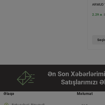
ARMUD 
Endiriml
2.29 ₼
qiymət
Seçi
Ən Son Xəbərlərimi
Satışlarımızı Ə
Əlaqə
Məlumat
Bakı şəhəri, Binəqədi