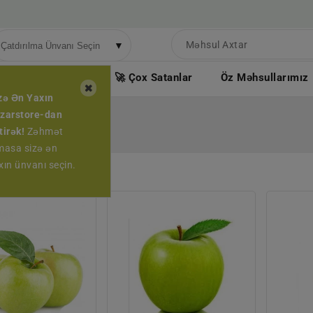
▼
ndirimli Məhsullar
🚀 Çox Satanlar
Öz Məhsullarımız
zə Ən Yaxın
zarstore-dan
k Meyvələr
tirək!
Zəhmət
masa sizə ən
xın ünvanı seçin.
ALMA
ALMA
SMİRİNKA
GRANNY
ENDİRİMLİ
SMITH
KQ
YERLİ
KQ