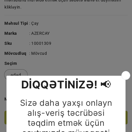
məhsulunu indi əldə etmək üçün səbətə əlavə et düyməsini
klikləyin.
Məhsul Tipi
: Çay
Marka
:
AZERCAY
Sku
:
10001309
Mövcudluq
:
Mövcud
Seçim
ədəd
Miqdar
AZERÇAY
AZERÇAY
45
45
Q
Q
🛒 Səbətə At
25
25
TB
TB