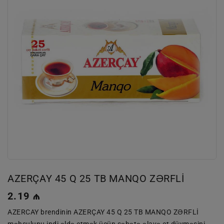
AZERÇAY 45 Q 25 TB MANQO ZƏRFLİ
Normal
2.19 ₼
qiymət
AZERCAY brendinin AZERÇAY 45 Q 25 TB MANQO ZƏRFLİ