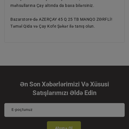
məhsullarına Çay altında da baxa bilərsiniz.
Bazarstore-də AZERÇAY 45 Q 25 TB MANQO ZƏRFLİ!
Təməl Qida və Çay Kofe Şəkər ilə tanış olun.
Ən Son Xəbərlərimizi Və Xüsusi
Satışlarımızı Əldə Edin
E-poçtunuz
Abunə Ol