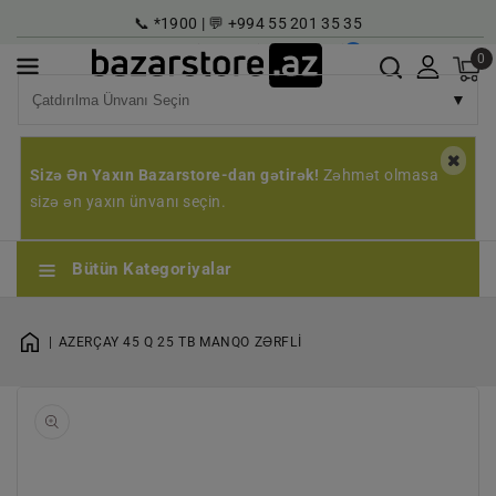
əzmuna
📞 *1900 | 💬 +994 55 201 35 35
çin
Super Maqazin
Karyera
Qeyd | Giriş
AZ
0
▼
Sizə Ən Yaxın Bazarstore-dan gətirək!
Zəhmət olmasa
sizə ən yaxın ünvanı seçin.
Bütün Kategoriyalar
AZERÇAY 45 Q 25 TB MANQO ZƏRFLİ
1
qaleriyada
açın