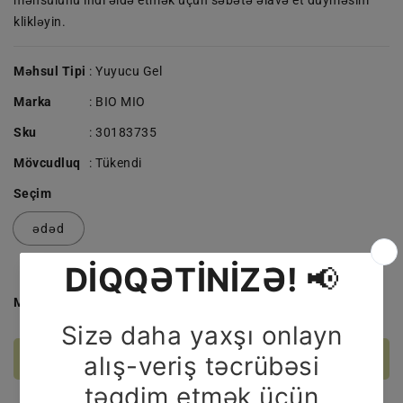
məhsulunu indi əldə etmək üçün səbətə əlavə et düyməsini
klikləyin.
Məhsul Tipi
: Yuyucu Gel
Marka
:
BIO MIO
Sku
:
30183735
Mövcudluq
:
Tükendi
Seçim
ədəd
Miqdar
BİO-
BİO-
MİO
MİO
YUYUCU
YUYUCU
Stokda Yoxdur
GEL
GEL
1
1