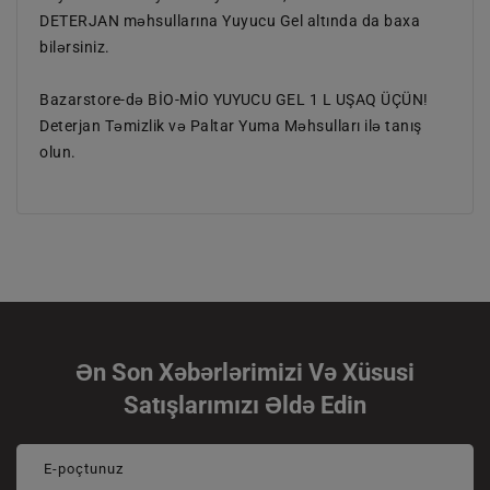
DETERJAN məhsullarına Yuyucu Gel altında da baxa
bilərsiniz.
Bazarstore-də BİO-MİO YUYUCU GEL 1 L UŞAQ ÜÇÜN!
Deterjan Təmizlik və Paltar Yuma Məhsulları ilə tanış
olun.
Ən Son Xəbərlərimizi Və Xüsusi
Satışlarımızı Əldə Edin
E-poçtunuz