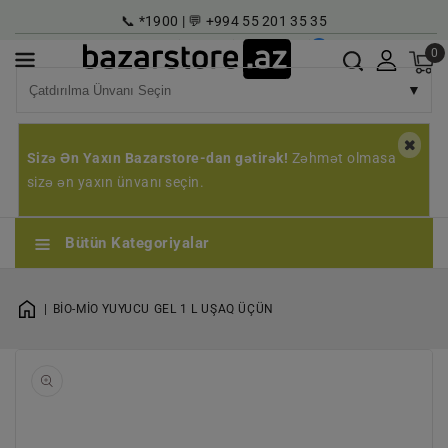
əzmuna
📞 *1900 | 💬 +994 55 201 35 35
çin
Super Maqazin
Karyera
Qeyd | Giriş
AZ
0
▼
Sizə Ən Yaxın Bazarstore-dan gətirək!
Zəhmət olmasa
sizə ən yaxın ünvanı seçin.
Bütün Kategoriyalar
BİO-MİO YUYUCU GEL 1 L UŞAQ ÜÇÜN
1
qaleriyada
açın