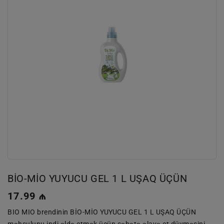
BİO-MİO YUYUCU GEL 1 L UŞAQ ÜÇÜN
Normal
17.99 ₼
qiymət
BIO MIO brendinin BİO-MİO YUYUCU GEL 1 L UŞAQ ÜÇÜN