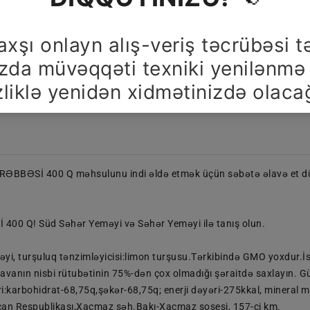
Məlumat Və Qaydalar
Mağazalar
Paylaşın
BBƏSİ 400 Q məhsulunu indi əldə etmək üçün səbətə əlavə et düym
0 Q! Süd Səhər Yeməyi və Səhər Yeməyi ilə tanış olun.
ləçəyi, turşuluq tənzimləyicisi:limon turşusu.Tərkibində GMO yoxdur.İ
havanın nisbi rütubətinin 75%-dən çox olmadığı şəraitdə saxlayın.
karbohidrat-68,75q,şəkər-68,75q; enerji dəyəri-275kkal, mineral ma
an Respublikası,Xaçmaz şəh.Bakı-Xaçmaz şosesi, 157-ci km.