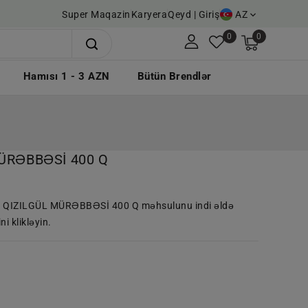
Super Maqazin
Karyera
Qeyd | Giriş
AZ
0
0
Hamısı 1 - 3 AZN
Bütün Brendlər
MÜRƏBBƏSİ 400 Q
A QIZILGÜL MÜRƏBBƏSİ 400 Q məhsulunu indi əldə
 klikləyin.