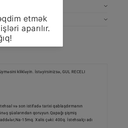
əsini klikləyin. İstəyirsinizsə, GUL RECELI
stehsal və son istifadə tarixi qablaşdırmanın
 Günəş şüalarından qoruyun.Qapağı şişmiş
ddələr,Na-15mq. Xalis çəki: 400q. İstehsalçı adı