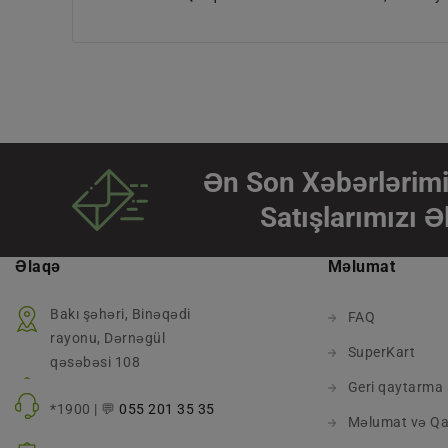
Ən Son Xəbərlərimi
Satışlarımızı Ə
Əlaqə
Məlumat
Bakı şəhəri, Binəqədi
FAQ
rayonu, Dərnəgül
SuperKart
qəsəbəsi 108
Geri qaytarma 
*1900 | 💬
055 201 35 35
Məlumat və Qa