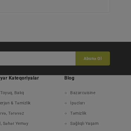
Abunə Ol
yar Kateqoriyalar
Blog
 Toyuq, Balıq
Bazarcuisine
erjan & Təmizlik
İpucları
və, Tərəvəz
Təmizlik
, Səhər Yeməy
Sağlıqlı Yaşam