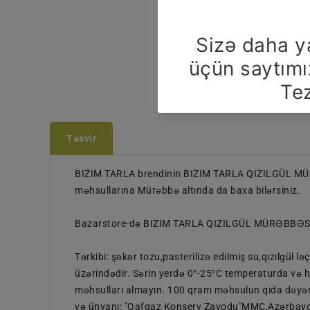
Təsvir
BIZIM TARLA brendinin BIZIM TARLA QIZILGÜL MÜRƏ
məhsullarına Mürəbbə altında da baxa bilərsiniz.
Bazarstore-də BIZIM TARLA QIZILGÜL MÜRƏBBƏSİ 40
Tərkibi: şəkər tozu,pasterilizə edilmiş su,qızılgül 
üzərindədir. Sərin yerdə 0°-25°C temperaturda və 
məhsulları almayın. 100 qram məhsulun qida dəyəri:
və ünvanı: "Qafqaz Konserv Zavodu"MMC,Azərbayc