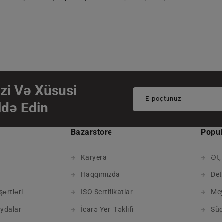
zi Və Xüsusi
E-poçtunuz
ldə Edin
Bazarstore
Popul
Karyera
Ət,
Haqqımızda
Det
şərtləri
ISO Sertifikatlar
Mey
ydalar
İcarə Yeri Təklifi
Süd