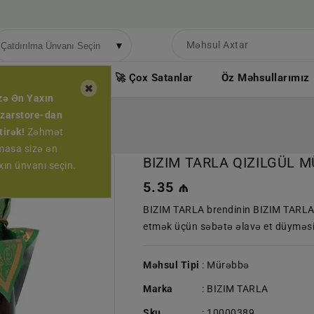
▼
ndirimli Məhsullar
🚀 Çox Satanlar
Öz Məhsullarımız
zə Ən Yaxın
zarstore-dan
tirək!
Zəhmət
masa sizə ən
BIZIM TARLA QIZILGÜL 
xın ünvanı seçin.
Normal
5.35 ₼
qiymət
BIZIM TARLA brendinin BIZIM TARL
etmək üçün səbətə əlavə et düyməsini
Məhsul Tipi
: Mürəbbə
Marka
:
BIZIM TARLA
Sku
:
10000389