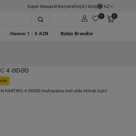
Super Maqazin
Karyera
Qeyd | Giriş
AZ
0
0
Hamısı 1 - 3 AZN
Bütün Brendlər
İC 4 ƏDƏD
irim
ON KARTRİC 4 ƏDƏD məhsulunu indi əldə etmək üçün