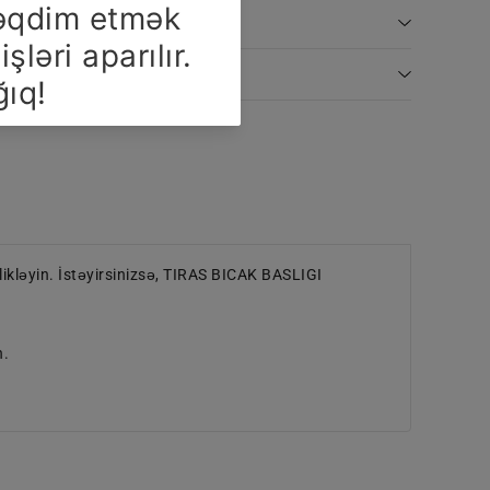
ləyin. İstəyirsinizsə, TIRAS BICAK BASLIGI
n.