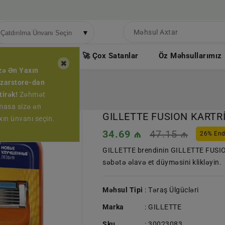
▼
ndirimli Məhsullar
🚀 Çox Satanlar
Öz Məhsullarımız
zə Ən Yaxın
zarstore-dan
tirək!
Zəhmət
masa sizə ən
GILLETTE FUSION KARTR
xın ünvanı seçin.
Endirimli
34.69 ₼
Normal
47.15 ₼
26% End
qiymət
qiymət
GILLETTE brendinin GILLETTE FUSI
səbətə əlavə et düyməsini klikləyin.
Məhsul Tipi
: Təraş Ülgücləri
Marka
:
GILLETTE
Sku
:
30023083