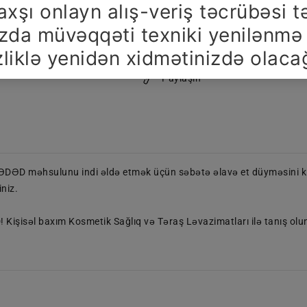
Məlumat Və Qaydalar
Mağazalar
Paylaşın
D məhsulunu indi əldə etmək üçün səbətə əlavə et düyməsini klik
niz.
şisəl baxım Kosmetik Sağlıq və Təraş Ləvazimatları ilə tanış olu