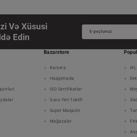
zi Və Xüsusi
E-poçtunuz
ldə Edin
Bazarstore
Popul
Karyera
Ət,
Haqqımızda
Det
şərtləri
ISO Sertifikatlar
Mey
ydalar
İcarə Yeri Təklifi
Süd
Super Maqazin
Tə
Mağazalar
Fir
Atı