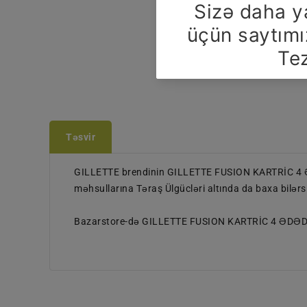
Təsvir
GILLETTE brendinin GILLETTE FUSION KARTRİC 4 ƏDƏ
məhsullarına Təraş Ülgücləri altında da baxa bilərsi
Bazarstore-də GILLETTE FUSION KARTRİC 4 ƏDƏD! Ki