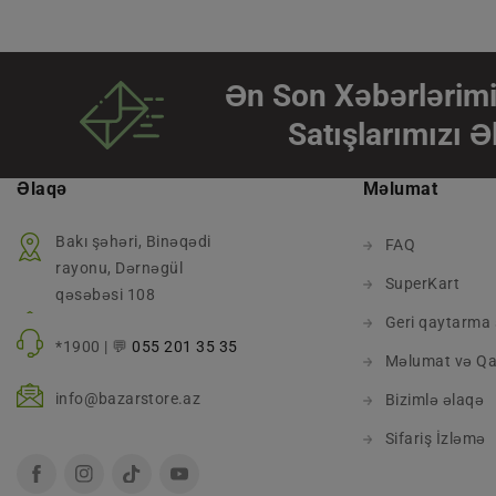
Ən Son Xəbərlərimi
Satışlarımızı Ə
Əlaqə
Məlumat
Bakı şəhəri, Binəqədi
FAQ
rayonu, Dərnəgül
SuperKart
qəsəbəsi 108
Geri qaytarma 
*1900 | 💬
055 201 35 35
Məlumat və Qa
info@bazarstore.az
Bizimlə əlaqə
Sifariş İzləmə
Facebook
Instagram
TikTok
YouTube