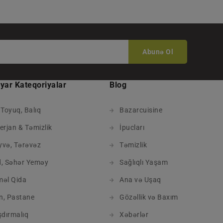
Abunə Ol
yar Kateqoriyalar
Blog
 Toyuq, Balıq
Bazarcuisine
erjan & Təmizlik
İpucları
və, Tərəvəz
Təmizlik
, Səhər Yeməy
Sağlıqlı Yaşam
məl Qida
Ana və Uşaq
in, Pastane
Gözəllik və Baxım
şdırmalıq
Xəbərlər