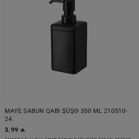
MAYE SABUN QABI ŞÜŞƏ 350 ML 210510-
24
Normal
3.99 ₼