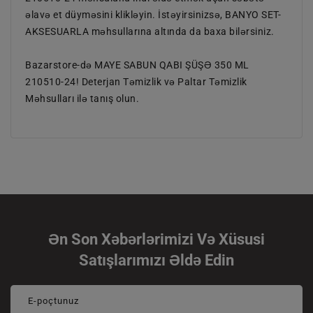
əlavə et düyməsini klikləyin. İstəyirsinizsə, BANYO SET-
AKSESUARLA məhsullarına altında da baxa bilərsiniz.
Bazarstore-də MAYE SABUN QABI ŞÜŞƏ 350 ML
210510-24! Deterjan Təmizlik və Paltar Təmizlik
Məhsulları ilə tanış olun.
Ən Son Xəbərlərimizi Və Xüsusi
Satışlarımızı Əldə Edin
E-poçtunuz