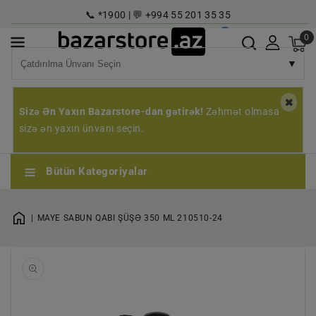
əzmuna
📞 *1900 | 💬 +994 55 201 35 35
çin
Super Maqazin
Karyera
Qeyd | Giriş
AZ
0
▼
Sizə Ən Yaxın Bazarstore-dan gətirək!
Zəhmət olmasa
sizə ən yaxın ünvanı seçin.
Bütün Kategoriyalar
MAYE SABUN QABI ŞÜŞƏ 350 ML 210510-24
1
qaleriyada
açın