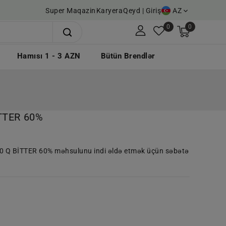
Super Maqazin
Karyera
Qeyd | Giriş
AZ
0
0
Hamısı 1 - 3 AZN
Bütün Brendlər
TTER 60%
 Q BİTTER 60% məhsulunu indi əldə etmək üçün səbətə