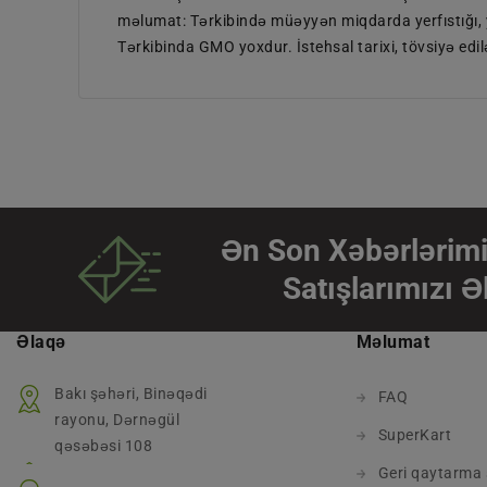
məlumat: Tərkibində müəyyən miqdarda yerfıstığı, y
Tərkibinda GMO yoxdur. İstehsal tarixi, tövsiyə edil
Ən Son Xəbərlərimi
Satışlarımızı Ə
Əlaqə
Məlumat
Bakı şəhəri, Binəqədi
FAQ
rayonu, Dərnəgül
SuperKart
qəsəbəsi 108
Geri qaytarma 