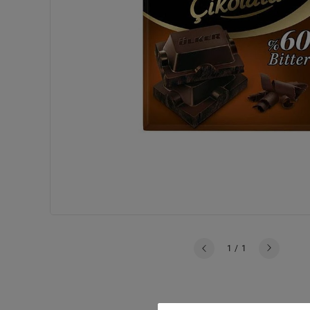
dair
1
/
1