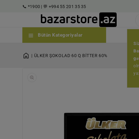
əzmuna
📞 *1900 | 💬 +994 55 201 35 35
eçin
🏷️ E
Bütün Kategoriyalar
Si
Ba
ÜLKER ŞOKOLAD 60 Q BİTTER 60%
gə
ol
1
ya
qaleriyada
açın