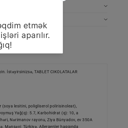
in. İstəyirsinizsə, TABLET CIKOLATALAR
oya lesitini, poligliserol polirisinoleat),
oymuş Yağ(q): 5.7, Karbohidrat (q): 10, a
ı şəhəri, Nərimanov rayonu, Ziya Bünyadov, ev 350A
ə. Mənşəyi: Türkiyə. Allergenler haqqında