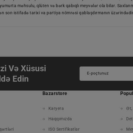
umurta məhsulu, qlüten və bərk qabıqlı meyvələr ola bilar. Saxlanm
ən son istifadə tarixi va partiya nömrəsi qablaşdırmanın üzərindədir
zi Və Xüsusi
E-poçtunuz
ldə Edin
Bazarstore
Popul
Karyera
Ət,
Haqqımızda
Det
şərtləri
ISO Sertifikatlar
Mey