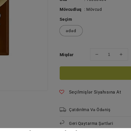
Mövcudluq
:
Mövcud
Seçim
ədəd
Miqdar
ÜLKER
ÜL
ŞOKOLAD
ŞO
60
60
Q
Q
BİTTER
BİT
60%
60
Seçilmişlər Siyahısına At
miqdarını
miqd
azaldın
artır
Çatdırılma Və Ödəniş
Geri Qaytarma Şərtləri