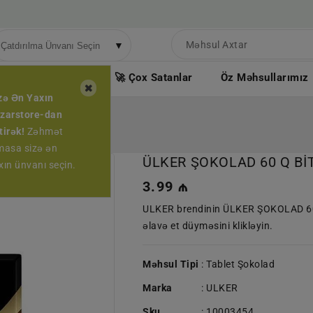
▼
ndirimli Məhsullar
🚀 Çox Satanlar
Öz Məhsullarımız
zə Ən Yaxın
zarstore-dan
tirək!
Zəhmət
masa sizə ən
ÜLKER ŞOKOLAD 60 Q Bİ
xın ünvanı seçin.
Normal
3.99 ₼
qiymət
ULKER brendinin ÜLKER ŞOKOLAD 60
əlavə et düyməsini klikləyin.
Məhsul Tipi
: Tablet Şokolad
Marka
:
ULKER
Sku
:
10003454