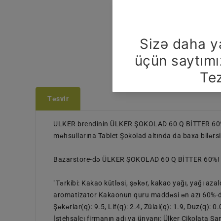
Təsvir
ULKER brendinin ÜLKER ŞOKOLAD 60 Q BİTTER 60% m
məhsullarına Tablet Şokolad altında da baxa bilərsi
Bazarstore-də ÜLKER ŞOKOLAD 60 Q BİTTER 60%! Atis
"Tərkibi: Kakao kütləsi, şəkər, kakao yağı, yağı azald
aromatizator Kakaonun quru maddəsi ən azı 60%-dan 
Şəkərlar(q): 9.5, Lif(q): 2.4, Zülal(q): 1.9, Duz(q)
İstehsalçı firmanın adı va ünvanı: Ülker Çikolata 