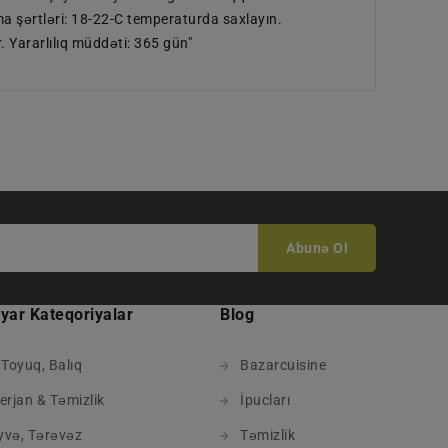
a şərtləri: 18-22-C temperaturda saxlayın.
. Yararlılıq müddəti: 365 gün"
Abunə Ol
yar Kateqoriyalar
Blog
 Toyuq, Balıq
Bazarcuisine
erjan & Təmizlik
İpucları
və, Tərəvəz
Təmizlik