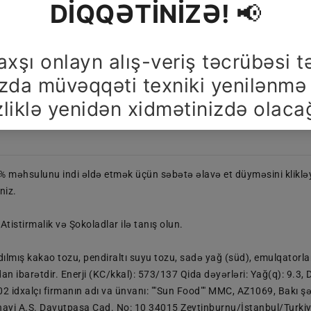
Məlumat Və Qaydalar
Mağazalar
Paylaşın
əhsulunu indi əldə etmək üçün səbətə əlavə et düyməsini klikləy
niz.
tirmalik və Şokoladlar ilə tanış olun.
ılmış kakao tozu, pendiraltı suyu tozu, sadə yağ (süd), emulqatorlar (s
ibarətdir. Enerji (KC/kkal): 573/137 Qida dəyərləri: Yağ(q): 9.3, D
: 0.02 idxalçı firmanın adı va ünvanı: ""Sun Food"" MMC, AZ1069, Bak
Sanayi A.Ş. Davutpaşa Cad. No: 10 34015 Zeytinburnu/İstanbul/Turkiy