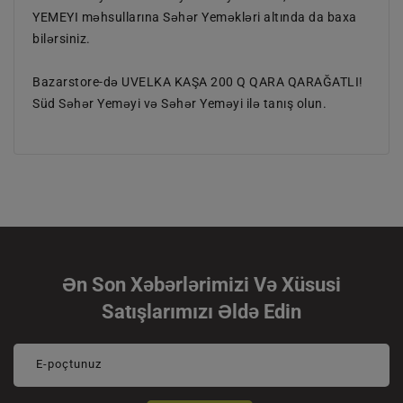
YEMEYI məhsullarına Səhər Yeməkləri altında da baxa
bilərsiniz.
Bazarstore-də UVELKA KAŞA 200 Q QARA QARAĞATLI!
Süd Səhər Yeməyi və Səhər Yeməyi ilə tanış olun.
Ən Son Xəbərlərimizi Və Xüsusi
Satışlarımızı Əldə Edin
E-poçtunuz