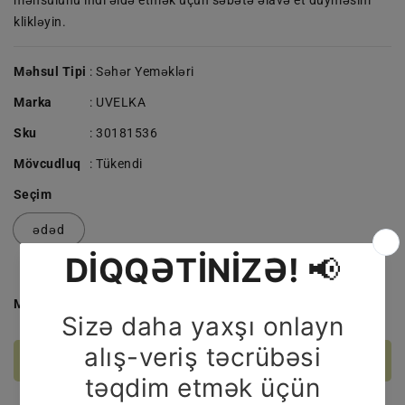
məhsulunu indi əldə etmək üçün səbətə əlavə et düyməsini
klikləyin.
Məhsul Tipi
: Səhər Yeməkləri
Marka
:
UVELKA
Sku
:
30181536
Mövcudluq
:
Tükendi
Seçim
ədəd
Miqdar
UVELKA
UVELKA
KAŞA
KAŞA
200
200
Stokda Yoxdur
Q
Q
QARA
QARA