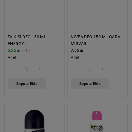
FA KİŞİ DEO 150 ML
NIVEA DEO 150 ML QARA
ENERGY...
MİRVARİ
İndirimli
5.25 ₼
Normal
7.45 ₼
Normal
7.55 ₼
Fiyat
Adet
Fiyat
Fiyat
Adet
için
için
için
için
adedi
adedi
adedi
adedi
azaltın
artırın
azaltın
artırın
Sepete Ekle
Sepete Ekle
NIVEA
GARNIER
ROLL
DEO
ON
150
AĞ
ML