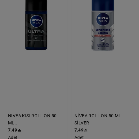
ROLL
ON
ON
50
50
ML
ML
SİLVER
ULTRA
QARA
NIVEA KISI ROLL ON 50
NİVEA ROLL ON 50 ML
ML...
SİLVER
Normal
7.49 ₼
Normal
7.49 ₼
Fiyat
Adet
Fiyat
Adet