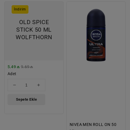
OLD
NIVEA
İndirim
SPICE
MEN
STICK
ROLL
OLD SPICE
50
ON
STICK 50 ML
ML
50
WOLFTHORN
WOLFTHORN
ML
ULTRA
CARBON
İndirimli
5.49 ₼
Normal
9.69 ₼
Fiyat
Adet
Fiyat
için
için
adedi
adedi
azaltın
artırın
Sepete Ekle
NIVEA MEN ROLL ON 50