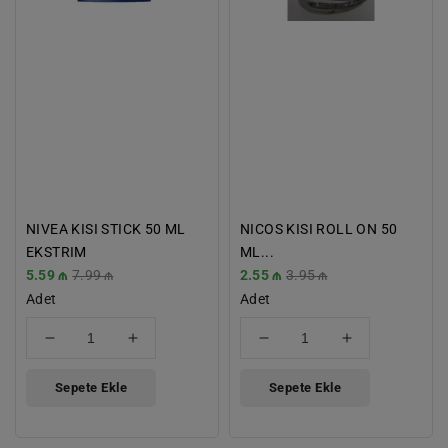
NIVEA KISI STICK 50 ML
NICOS KISI ROLL ON 50
EKSTRIM
ML...
İndirimli
5.59 ₼
Normal
7.99 ₼
İndirimli
2.55 ₼
Normal
3.95 ₼
Fiyat
Adet
Fiyat
Fiyat
Adet
Fiyat
için
için
için
için
adedi
adedi
adedi
adedi
azaltın
artırın
azaltın
artırın
Sepete Ekle
Sepete Ekle