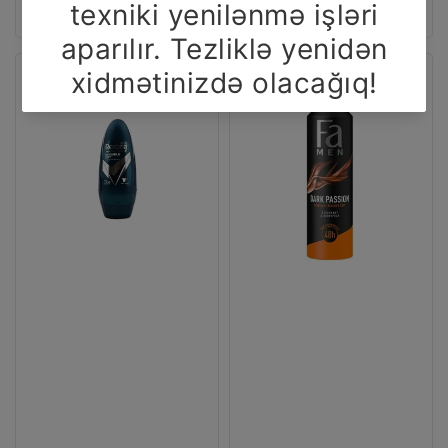
REXONA
FA
İndirim
KİŞİ
KİŞİ
ROLL
DEO
ON
150
50
ML
ML
DARK
INVISIBL
PASSİON
ICE