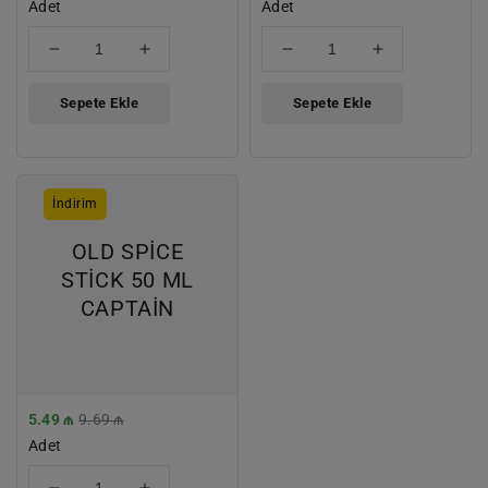
Fiyat
Adet
Fiyat
Fiyat
Adet
Fiyat
için
için
için
için
adedi
adedi
adedi
adedi
azaltın
artırın
azaltın
artırın
Sepete Ekle
Sepete Ekle
OLD
İndirim
SPİCE
STİCK
OLD SPİCE
50
STİCK 50 ML
ML
CAPTAİN
CAPTAİN
İndirimli
5.49 ₼
Normal
9.69 ₼
Fiyat
Adet
Fiyat