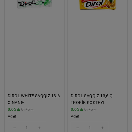
Q
TROPİK
NANƏ
KOKTEYL
DİROL WHİTE SAQQIZ 13.6
DİROL SAQQIZ 13,6 Q
Q NANƏ
TROPİK KOKTEYL
İndirimli
0.65 ₼
Normal
0.75 ₼
İndirimli
0.65 ₼
Normal
0.75 ₼
Fiyat
Adet
Fiyat
Fiyat
Adet
Fiyat
için
için
için
için