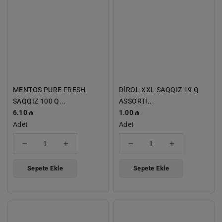
MENTOS PURE FRESH
DİROL XXL SAQQIZ 19 Q
SAQQIZ 100 Q...
ASSORTİ...
Normal
6.10 ₼
Normal
1.00 ₼
Fiyat
Adet
Fiyat
Adet
için
için
için
için
adedi
adedi
adedi
adedi
azaltın
artırın
azaltın
artırın
Sepete Ekle
Sepete Ekle
CHUPA
DİROL
CUPS
X