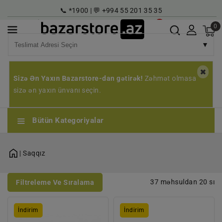
İçeriğe
📞 *1900 | 💬 +994 55 201 35 35
Atla
İndirim Kataloğu
Kariyer
Kayıt | Giriş
TR
0
▼
Sizə Ən Yaxın Bazarstore-dan gətirək!
Zəhmət olmasa
sizə ən yaxın ünvanı seçin.
Bütün Kategoriyalar
| Saqqız
37 məhsuldan 20 sı
Filtreleme Ve Sıralama
DİROL
DİROL
İndirim
İndirim
SAQQIZ
SAQQIZ