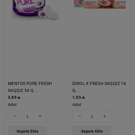
GRAPE
QARPIZ
MENTOS PURE FRESH
DİROL X FRESH SAQQIZ 16
SAQQIZ 54 Q...
Q...
Normal
3.89 ₼
Normal
1.05 ₼
Fiyat
Adet
Fiyat
Adet
için
için
için
için
adedi
adedi
adedi
adedi
azaltın
artırın
azaltın
artırın
Sepete Ekle
Sepete Ekle