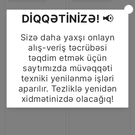
DİROL
TOYBOX
X
SAQQIZ
FRESH
5
SAQQIZ
Q
16
OYUNCAQLI
Q
QARAGAT
SİTRUS