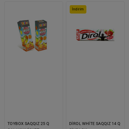
TOYBOX
DİROL
İndirim
SAQQIZ
WHİTE
25
SAQQIZ
Q
14
GALAXY
Q
MİSKET
ÇİYƏLƏK
TOYBOX SAQQIZ 25 Q
DİROL WHİTE SAQQIZ 14 Q