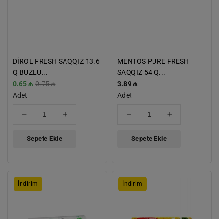
DİROL FRESH SAQQIZ 13.6
MENTOS PURE FRESH
Q BUZLU...
SAQQIZ 54 Q...
İndirimli
0.65 ₼
Normal
0.75 ₼
Normal
3.89 ₼
Fiyat
Adet
Fiyat
Fiyat
Adet
için
için
için
için
adedi
adedi
adedi
adedi
azaltın
artırın
azaltın
artırın
Sepete Ekle
Sepete Ekle
DİROL
DİROL
İndirim
İndirim
WHİTE
SAQQIZ
SAQQIZ
13,6
13.6
Q