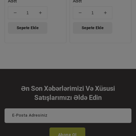
Fiyat
Adet
Fiyat
Adet
için
için
için
için
adedi
adedi
adedi
adedi
azaltın
artırın
azaltın
artırın
Sepete Ekle
Sepete Ekle
Ən Son Xəbərlərimizi Və Xüsusi
Satışlarımızı Əldə Edin
E-Posta Adresiniz
Abone Ol