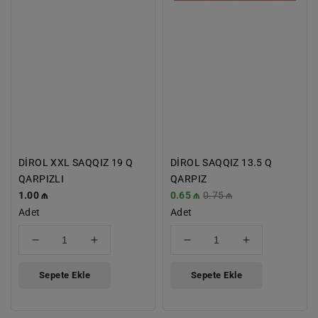
DİROL XXL SAQQIZ 19 Q
DİROL SAQQIZ 13.5 Q
QARPIZLI
QARPIZ
Normal
1.00 ₼
İndirimli
0.65 ₼
Normal
0.75 ₼
Fiyat
Adet
Fiyat
Adet
Fiyat
için
için
için
için
adedi
adedi
adedi
adedi
azaltın
artırın
azaltın
artırın
Sepete Ekle
Sepete Ekle